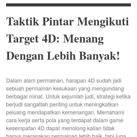
Taktik Pintar Mengikuti
Target 4D: Menang
Dengan Lebih Banyak!
Dalam alam permainan, harapan 4D sudah jadi
sebuah permainan kesukaan yang mengundang
berbagai minat. Untuk sejumlah judi, strategi ketika
berjudi sangatlah penting untuk meningkatkan
peluang mendapatkan kemenangan. Memahami
cara kerja serta pola yang terdapat dalam game
kesempatan 4D dapat menolong kalian tidak
hanya merasakan permainan lebih baik, tapi juga