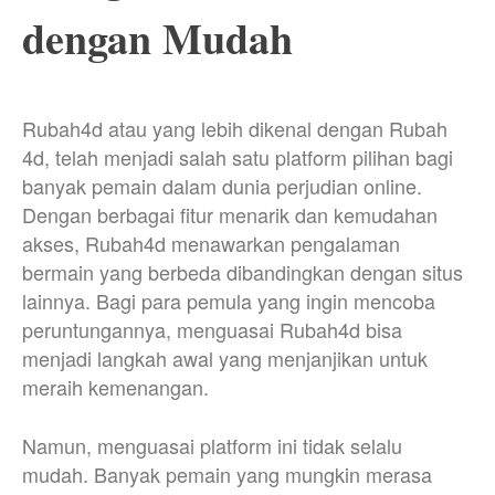
dengan Mudah
Rubah4d atau yang lebih dikenal dengan Rubah
4d, telah menjadi salah satu platform pilihan bagi
banyak pemain dalam dunia perjudian online.
Dengan berbagai fitur menarik dan kemudahan
akses, Rubah4d menawarkan pengalaman
bermain yang berbeda dibandingkan dengan situs
lainnya. Bagi para pemula yang ingin mencoba
peruntungannya, menguasai Rubah4d bisa
menjadi langkah awal yang menjanjikan untuk
meraih kemenangan.
Namun, menguasai platform ini tidak selalu
mudah. Banyak pemain yang mungkin merasa