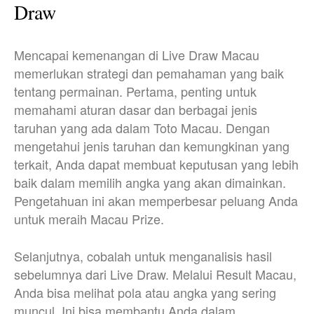
Draw
Mencapai kemenangan di Live Draw Macau
memerlukan strategi dan pemahaman yang baik
tentang permainan. Pertama, penting untuk
memahami aturan dasar dan berbagai jenis
taruhan yang ada dalam Toto Macau. Dengan
mengetahui jenis taruhan dan kemungkinan yang
terkait, Anda dapat membuat keputusan yang lebih
baik dalam memilih angka yang akan dimainkan.
Pengetahuan ini akan memperbesar peluang Anda
untuk meraih Macau Prize.
Selanjutnya, cobalah untuk menganalisis hasil
sebelumnya dari Live Draw. Melalui Result Macau,
Anda bisa melihat pola atau angka yang sering
muncul. Ini bisa membantu Anda dalam