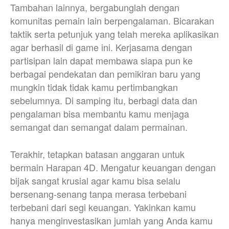
Tambahan lainnya, bergabunglah dengan
komunitas pemain lain berpengalaman. Bicarakan
taktik serta petunjuk yang telah mereka aplikasikan
agar berhasil di game ini. Kerjasama dengan
partisipan lain dapat membawa siapa pun ke
berbagai pendekatan dan pemikiran baru yang
mungkin tidak tidak kamu pertimbangkan
sebelumnya. Di samping itu, berbagi data dan
pengalaman bisa membantu kamu menjaga
semangat dan semangat dalam permainan.
Terakhir, tetapkan batasan anggaran untuk
bermain Harapan 4D. Mengatur keuangan dengan
bijak sangat krusial agar kamu bisa selalu
bersenang-senang tanpa merasa terbebani
terbebani dari segi keuangan. Yakinkan kamu
hanya menginvestasikan jumlah yang Anda kamu