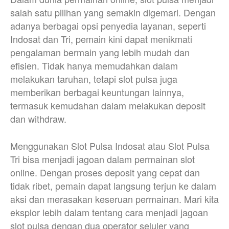
salah satu pilihan yang semakin digemari. Dengan
adanya berbagai opsi penyedia layanan, seperti
Indosat dan Tri, pemain kini dapat menikmati
pengalaman bermain yang lebih mudah dan
efisien. Tidak hanya memudahkan dalam
melakukan taruhan, tetapi slot pulsa juga
memberikan berbagai keuntungan lainnya,
termasuk kemudahan dalam melakukan deposit
dan withdraw.
Menggunakan Slot Pulsa Indosat atau Slot Pulsa
Tri bisa menjadi jagoan dalam permainan slot
online. Dengan proses deposit yang cepat dan
tidak ribet, pemain dapat langsung terjun ke dalam
aksi dan merasakan keseruan permainan. Mari kita
eksplor lebih dalam tentang cara menjadi jagoan
slot pulsa dengan dua operator seluler yang