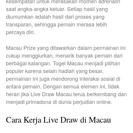
kesempatan untuk merasakan momen adrenalin
saat angka-angka keluar. Setiap hasil yang
diumumkan adalah hasil dari proses yang
transparan, sehingga pemain merasa lebih
percaya diri.
Macau Prize yang ditawarkan dalam permainan ini
cukup menggiurkan, menarik banyak pemain dari
berbagai kalangan. Togel Macau menjadi pilihan
populer karena selain hadiah yang besar,
permainan ini juga mendorong interaksi sosial di
antara pemain. Dengan semua elemen ini, tidak
heran jika Live Draw Macau terus berkembang dan
menjadi primadona di dunia perjudian online.
Cara Kerja Live Draw di Macau