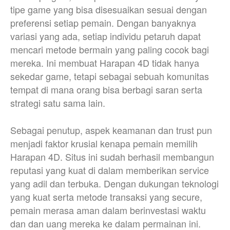
tipe game yang bisa disesuaikan sesuai dengan
preferensi setiap pemain. Dengan banyaknya
variasi yang ada, setiap individu petaruh dapat
mencari metode bermain yang paling cocok bagi
mereka. Ini membuat Harapan 4D tidak hanya
sekedar game, tetapi sebagai sebuah komunitas
tempat di mana orang bisa berbagi saran serta
strategi satu sama lain.
Sebagai penutup, aspek keamanan dan trust pun
menjadi faktor krusial kenapa pemain memilih
Harapan 4D. Situs ini sudah berhasil membangun
reputasi yang kuat di dalam memberikan service
yang adil dan terbuka. Dengan dukungan teknologi
yang kuat serta metode transaksi yang secure,
pemain merasa aman dalam berinvestasi waktu
dan dan uang mereka ke dalam permainan ini.