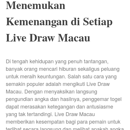
Menemukan
Kemenangan di Setiap
Live Draw Macau
Di tengah kehidupan yang penuh tantangan,
banyak orang mencari hiburan sekaligus peluang
untuk meraih keuntungan. Salah satu cara yang
semakin populer adalah mengikuti Live Draw
Macau. Dengan menyaksikan langsung
pengundian angka dan hasilnya, penggemar togel
dapat merasakan ketegangan dan antusiasme
yang tak tertandingi. Live Draw Macau
memberikan kesempatan bagi para pemain untuk
terlibat secara langsung dan melihat apakah angka