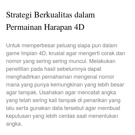
Strategi Berkualitas dalam
Permainan Harapan 4D
Untuk memperbesar peluang siapa pun dalam
game Impian 4D, krusial agar mengerti corak dan
nomor yang sering sering muncul. Melakukan
penelitian pada hasil sebelumnya dapat
menghadirkan pemahaman mengenai nomor
mana yang punya kemungkinan yang lebih besar
agar tampak. Usahakan agar mencatat angka
yang telah sering kali tampak di penarikan yang
lalu serta gunakan data tersebut agar membuat
keputusan yang lebih cerdas saat menentukan
angka.