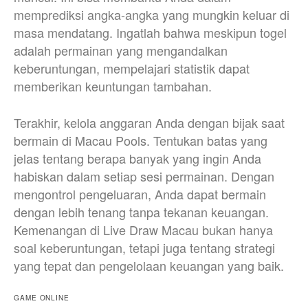
memprediksi angka-angka yang mungkin keluar di
masa mendatang. Ingatlah bahwa meskipun togel
adalah permainan yang mengandalkan
keberuntungan, mempelajari statistik dapat
memberikan keuntungan tambahan.
Terakhir, kelola anggaran Anda dengan bijak saat
bermain di Macau Pools. Tentukan batas yang
jelas tentang berapa banyak yang ingin Anda
habiskan dalam setiap sesi permainan. Dengan
mengontrol pengeluaran, Anda dapat bermain
dengan lebih tenang tanpa tekanan keuangan.
Kemenangan di Live Draw Macau bukan hanya
soal keberuntungan, tetapi juga tentang strategi
yang tepat dan pengelolaan keuangan yang baik.
GAME ONLINE