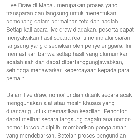
Live Draw di Macau merupakan proses yang
transparan dan langsung untuk menentukan
pemenang dalam permainan toto dan hadiah.
Setiap kali acara live draw diadakan, peserta dapat
menyaksikan hasil secara real-time melalui siaran
langsung yang disediakan oleh penyelenggara. Ini
memastikan bahwa setiap hasil yang diumumkan
adalah sah dan dapat dipertanggungjawabkan,
sehingga menawarkan kepercayaan kepada para
pemain.
Dalam live draw, nomor undian ditarik secara acak
menggunakan alat atau mesin khusus yang
dirancang untuk memastikan keadilan. Penonton
dapat melihat secara langsung bagaimana nomor-
nomor tersebut dipilih, memberikan pengalaman
yang mendebarkan. Setelah proses pengundian