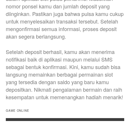
nomor ponsel kamu dan jumlah deposit yang
diinginkan. Pastikan juga bahwa pulsa kamu cukup
untuk menyelesaikan transaksi tersebut. Setelah
mengonfirmasi semua informasi, proses deposit
akan segera berlangsung.
Setelah deposit berhasil, kamu akan menerima
notifikasi baik di aplikasi maupun melalui SMS
sebagai bentuk konfirmasi. Kini, kamu sudah bisa
langsung memainkan berbagai permainan slot
yang tersedia dengan saldo yang baru kamu
depositkan. Nikmati pengalaman bermain dan raih
kesempatan untuk memenangkan hadiah menarik!
GAME ONLINE