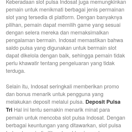
Keberadaan slot pulsa Indosat juga memungkinkan
pemain untuk menikmati berbagai jenis permainan
slot yang tersedia di platform. Dengan banyaknya
pilihan, pemain dapat memilih game yang sesuai
dengan selera mereka dan memaksimalkan
pengalaman bermain. Indosat memastikan bahwa
saldo pulsa yang digunakan untuk bermain slot
dapat dikelola dengan baik, sehingga pemain tidak
perlu khawatir tentang pengeluaran yang tidak
terduga.
Selain itu, Indosat seringkali memberikan promo
dan bonus menarik untuk pengguna yang
melakukan deposit melalui pulsa.
Deposit Pulsa
Hal ini tentu semakin menarik minat para
Tri
pemain untuk mencoba slot pulsa Indosat. Dengan
berbagai keuntungan yang ditawarkan, slot pulsa