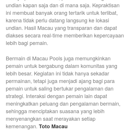
undian kapan saja dan di mana saja. Kepraktisan
ini membuat banyak orang tertarik untuk terlibat,
karena tidak perlu datang langsung ke lokasi
undian. Hasil Macau yang transparan dan dapat
diakses secara real-time memberikan kepercayaan
lebih bagi pemain.
Bermain di Macau Pools juga memungkinkan
pemain untuk bergabung dalam komunitas yang
lebih besar. Kegiatan ini tidak hanya sekadar
permainan, tetapi juga menjadi ajang bagi para
pemain untuk saling bertukar pengalaman dan
strategi. Interaksi dengan pemain lain dapat
meningkatkan peluang dan pengalaman bermain,
sehingga menciptakan suasana yang lebih
menyenangkan saat merayakan setiap
kemenangan.
Toto Macau