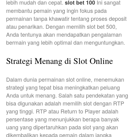
lebih mudah dan cepat.
Ini sangat
slot bet 100
membantu pemain yang ingin fokus pada
permainan tanpa khawatir tentang proses deposit
atau penarikan. Dengan memilih slot bet 500,
Anda tentunya akan mendapatkan pengalaman
bermain yang lebih optimal dan menguntungkan.
Strategi Menang di Slot Online
Dalam dunia permainan slot online, menemukan
strategi yang tepat bisa meningkatkan peluang
Anda untuk menang. Salah satu pendekatan yang
bisa digunakan adalah memilih slot dengan RTP
yang tinggi. RTP atau Return to Player adalah
persentase yang menunjukkan berapa banyak
uang yang dipertaruhkan pada slot yang akan
dikembalikan kepada pemain dalam jangka