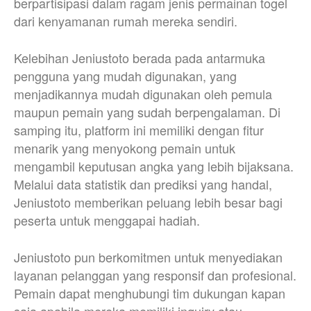
berpartisipasi dalam ragam jenis permainan togel
dari kenyamanan rumah mereka sendiri.
Kelebihan Jeniustoto berada pada antarmuka
pengguna yang mudah digunakan, yang
menjadikannya mudah digunakan oleh pemula
maupun pemain yang sudah berpengalaman. Di
samping itu, platform ini memiliki dengan fitur
menarik yang menyokong pemain untuk
mengambil keputusan angka yang lebih bijaksana.
Melalui data statistik dan prediksi yang handal,
Jeniustoto memberikan peluang lebih besar bagi
peserta untuk menggapai hadiah.
Jeniustoto pun berkomitmen untuk menyediakan
layanan pelanggan yang responsif dan profesional.
Pemain dapat menghubungi tim dukungan kapan