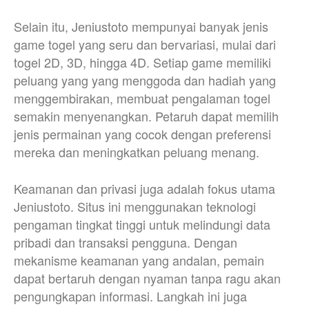
Selain itu, Jeniustoto mempunyai banyak jenis
game togel yang seru dan bervariasi, mulai dari
togel 2D, 3D, hingga 4D. Setiap game memiliki
peluang yang yang menggoda dan hadiah yang
menggembirakan, membuat pengalaman togel
semakin menyenangkan. Petaruh dapat memilih
jenis permainan yang cocok dengan preferensi
mereka dan meningkatkan peluang menang.
Keamanan dan privasi juga adalah fokus utama
Jeniustoto. Situs ini menggunakan teknologi
pengaman tingkat tinggi untuk melindungi data
pribadi dan transaksi pengguna. Dengan
mekanisme keamanan yang andalan, pemain
dapat bertaruh dengan nyaman tanpa ragu akan
pengungkapan informasi. Langkah ini juga