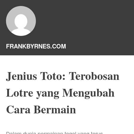
FRANKBYRNES.COM
Jenius Toto: Terobosan
Lotre yang Mengubah
Cara Bermain
Dalam dunia permainan togel yang terus