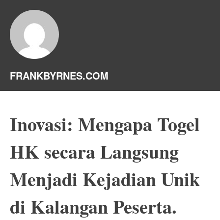
FRANKBYRNES.COM
Inovasi: Mengapa Togel
HK secara Langsung
Menjadi Kejadian Unik
di Kalangan Peserta.