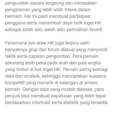
pengundian secara langsung dan merasakan
pengalaman yang lebih lebih intens dalam
bermain. Hal ini pasti membuat partisipasi
pengguna serta menambah daya tarik togel HK
sebagai salah satu salah satu permainan favorit.
Fenomena live draw HK juga terpicu oleh
banyaknya grup dan forum diskusi yang menyoroti
taktik serta capaian pengundian. Para pemain
sekarang lebih peka pada arah dan pola angka
yang timbul di live togel HK. Pemain saling berbagi
data dan analisis, sehingga menciptakan suasana
kompetitif yang menarik di kalangan di antara
pemain. Dengan data yang mudah diakses, para
penjudi bisa membuat keputusan yang lebih tepat
berdasarkan informasi serta statistik yang tersedia.