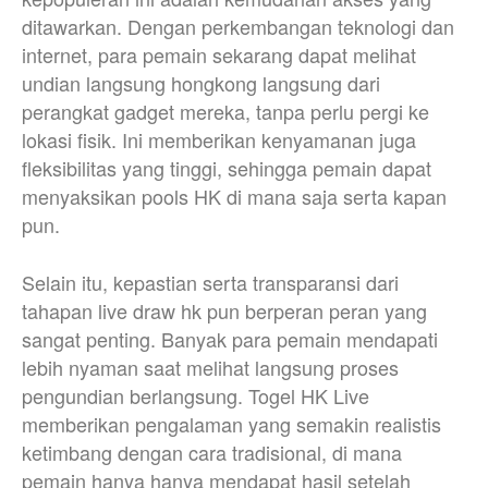
ditawarkan. Dengan perkembangan teknologi dan
internet, para pemain sekarang dapat melihat
undian langsung hongkong langsung dari
perangkat gadget mereka, tanpa perlu pergi ke
lokasi fisik. Ini memberikan kenyamanan juga
fleksibilitas yang tinggi, sehingga pemain dapat
menyaksikan pools HK di mana saja serta kapan
pun.
Selain itu, kepastian serta transparansi dari
tahapan live draw hk pun berperan peran yang
sangat penting. Banyak para pemain mendapati
lebih nyaman saat melihat langsung proses
pengundian berlangsung. Togel HK Live
memberikan pengalaman yang semakin realistis
ketimbang dengan cara tradisional, di mana
pemain hanya hanya mendapat hasil setelah