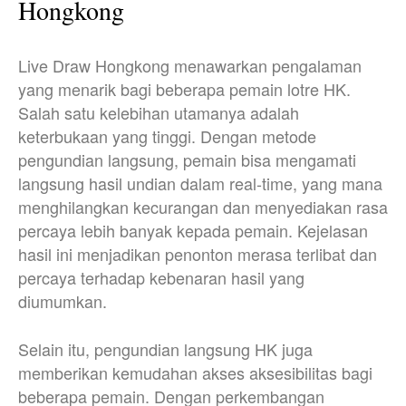
Hongkong
Live Draw Hongkong menawarkan pengalaman
yang menarik bagi beberapa pemain lotre HK.
Salah satu kelebihan utamanya adalah
keterbukaan yang tinggi. Dengan metode
pengundian langsung, pemain bisa mengamati
langsung hasil undian dalam real-time, yang mana
menghilangkan kecurangan dan menyediakan rasa
percaya lebih banyak kepada pemain. Kejelasan
hasil ini menjadikan penonton merasa terlibat dan
percaya terhadap kebenaran hasil yang
diumumkan.
Selain itu, pengundian langsung HK juga
memberikan kemudahan akses aksesibilitas bagi
beberapa pemain. Dengan perkembangan