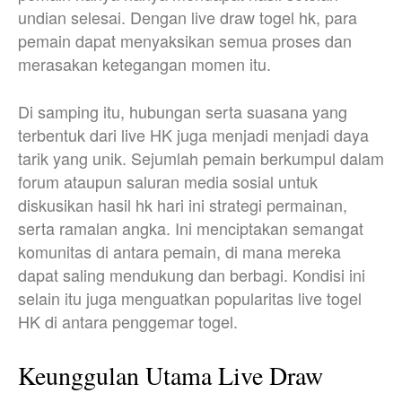
undian selesai. Dengan live draw togel hk, para
pemain dapat menyaksikan semua proses dan
merasakan ketegangan momen itu.
Di samping itu, hubungan serta suasana yang
terbentuk dari live HK juga menjadi menjadi daya
tarik yang unik. Sejumlah pemain berkumpul dalam
forum ataupun saluran media sosial untuk
diskusikan hasil hk hari ini strategi permainan,
serta ramalan angka. Ini menciptakan semangat
komunitas di antara pemain, di mana mereka
dapat saling mendukung dan berbagi. Kondisi ini
selain itu juga menguatkan popularitas live togel
HK di antara penggemar togel.
Keunggulan Utama Live Draw