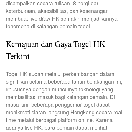
disampaikan secara tulisan. Sinergi dari
keterbukaan, aksesibilitas, dan kesenangan
membuat live draw HK semakin menjadikannya
fenomena di kalangan pemain togel.
Kemajuan dan Gaya Togel HK
Terkini
Togel HK sudah melalui perkembangan dalam
signifikan selama beberapa tahun belakangan ini,
khususnya dengan munculnya teknologi yang
memfasilitasi masuk bagi kalangan pemain. Di
masa kini, beberapa penggemar togel dapat
menikmati siaran langsung Hongkong secara real-
time melalui berbagai platform online. Karena
adanya live HK, para pemain dapat melihat