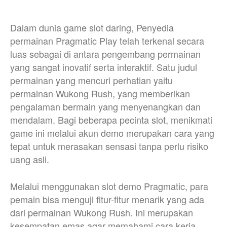
Dalam dunia game slot daring, Penyedia
permainan Pragmatic Play telah terkenal secara
luas sebagai di antara pengembang permainan
yang sangat inovatif serta interaktif. Satu judul
permainan yang mencuri perhatian yaitu
permainan Wukong Rush, yang memberikan
pengalaman bermain yang menyenangkan dan
mendalam. Bagi beberapa pecinta slot, menikmati
game ini melalui akun demo merupakan cara yang
tepat untuk merasakan sensasi tanpa perlu risiko
uang asli.
Melalui menggunakan slot demo Pragmatic, para
pemain bisa menguji fitur-fitur menarik yang ada
dari permainan Wukong Rush. Ini merupakan
kesempatan emas agar memahami cara kerja