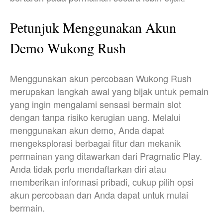
Petunjuk Menggunakan Akun
Demo Wukong Rush
Menggunakan akun percobaan Wukong Rush
merupakan langkah awal yang bijak untuk pemain
yang ingin mengalami sensasi bermain slot
dengan tanpa risiko kerugian uang. Melalui
menggunakan akun demo, Anda dapat
mengeksplorasi berbagai fitur dan mekanik
permainan yang ditawarkan dari Pragmatic Play.
Anda tidak perlu mendaftarkan diri atau
memberikan informasi pribadi, cukup pilih opsi
akun percobaan dan Anda dapat untuk mulai
bermain.