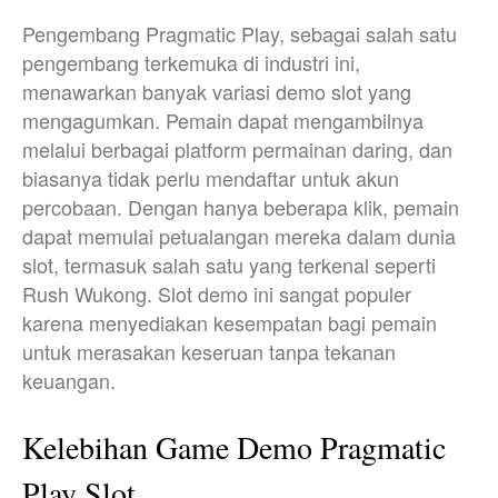
Pengembang Pragmatic Play, sebagai salah satu
pengembang terkemuka di industri ini,
menawarkan banyak variasi demo slot yang
mengagumkan. Pemain dapat mengambilnya
melalui berbagai platform permainan daring, dan
biasanya tidak perlu mendaftar untuk akun
percobaan. Dengan hanya beberapa klik, pemain
dapat memulai petualangan mereka dalam dunia
slot, termasuk salah satu yang terkenal seperti
Rush Wukong. Slot demo ini sangat populer
karena menyediakan kesempatan bagi pemain
untuk merasakan keseruan tanpa tekanan
keuangan.
Kelebihan Game Demo Pragmatic
Play Slot