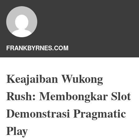
FRANKBYRNES.COM
Keajaiban Wukong
Rush: Membongkar Slot
Demonstrasi Pragmatic
Play