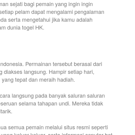
an sejati bagi pemain yang ingin ingin
 setiap pelam dapat mengalami pengalaman
da serta mengetahui jika kamu adalah
am dunia togel HK.
Indonesia. Permainan tersebut berasal dari
 diakses langsung. Hampir setiap hari,
yang tepat dan meraih hadiah.
cara langsung pada banyak saluran saluran
eseruan selama tahapan undi. Mereka tidak
arik.
emua semua pemain melalui situs resmi seperti
ng keluar keluar, serta informasi seputar bet