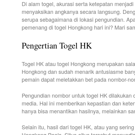
Di alam togel, akurasi serta ketepatan menjad
menyaksikan angkanya secara langsung. Deng
serupa sebagaimana di lokasi pengundian. Ap
pemenang di togel Hongkong hari ini? Mari sa
Pengertian Togel HK
Togel HK atau togel Hongkong merupakan salah 
Hongkong dan sudah menarik antusiasme banyak
pemain dapat meletakkan bet pada nombor-no
Pengundian nombor untuk togel HK dilakukan d
media. Hal ini memberikan kepastian dan kete
hanya bisa menantikan hasilnya, melainkan san
Selain itu, hasil dari togel HK, atau yang ser
Hongkong Pools. Situs-situs tersebut menyedia