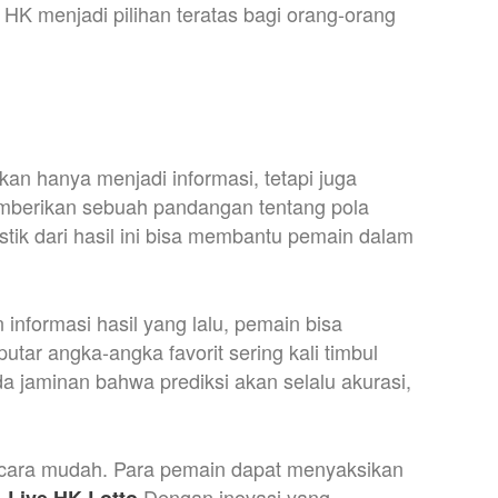
HK menjadi pilihan teratas bagi orang-orang
kan hanya menjadi informasi, tetapi juga
memberikan sebuah pandangan tentang pola
stik dari hasil ini bisa membantu pemain dalam
nformasi hasil yang lalu, pemain bisa
r angka-angka favorit sering kali timbul
a jaminan bahwa prediksi akan selalu akurasi,
 secara mudah. Para pemain dapat menyaksikan
.
Dengan inovasi yang