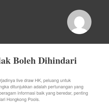
ak Boleh Dihindari
rjadinya live draw HK, peluang untuk
gka ditunjukkan adalah pertunangan yang
 beragam informasi baik yang beredar, penting
ari Hongkong Pools.