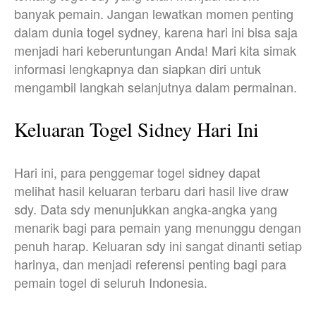
banyak pemain. Jangan lewatkan momen penting
dalam dunia togel sydney, karena hari ini bisa saja
menjadi hari keberuntungan Anda! Mari kita simak
informasi lengkapnya dan siapkan diri untuk
mengambil langkah selanjutnya dalam permainan.
Keluaran Togel Sidney Hari Ini
Hari ini, para penggemar togel sidney dapat
melihat hasil keluaran terbaru dari hasil live draw
sdy. Data sdy menunjukkan angka-angka yang
menarik bagi para pemain yang menunggu dengan
penuh harap. Keluaran sdy ini sangat dinanti setiap
harinya, dan menjadi referensi penting bagi para
pemain togel di seluruh Indonesia.