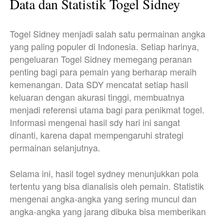
Data dan Statistik Togel Sidney
Togel Sidney menjadi salah satu permainan angka
yang paling populer di Indonesia. Setiap harinya,
pengeluaran Togel Sidney memegang peranan
penting bagi para pemain yang berharap meraih
kemenangan. Data SDY mencatat setiap hasil
keluaran dengan akurasi tinggi, membuatnya
menjadi referensi utama bagi para penikmat togel.
Informasi mengenai hasil sdy hari ini sangat
dinanti, karena dapat mempengaruhi strategi
permainan selanjutnya.
Selama ini, hasil togel sydney menunjukkan pola
tertentu yang bisa dianalisis oleh pemain. Statistik
mengenai angka-angka yang sering muncul dan
angka-angka yang jarang dibuka bisa memberikan