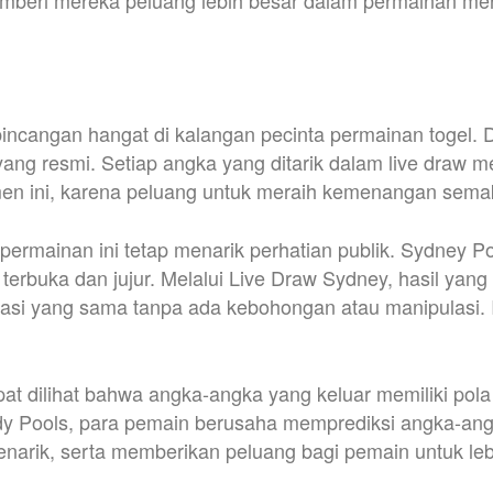
memberi mereka peluang lebih besar dalam permainan me
rbincangan hangat di kalangan pecinta permainan togel.
ang resmi. Setiap angka yang ditarik dalam live draw
n ini, karena peluang untuk meraih kemenangan semak
permainan ini tetap menarik perhatian publik. Sydney 
rbuka dan jujur. Melalui Live Draw Sydney, hasil yang 
i yang sama tanpa ada kebohongan atau manipulasi. I
pat dilihat bahwa angka-angka yang keluar memiliki pola
dy Pools, para pemain berusaha memprediksi angka-ang
enarik, serta memberikan peluang bagi pemain untuk le