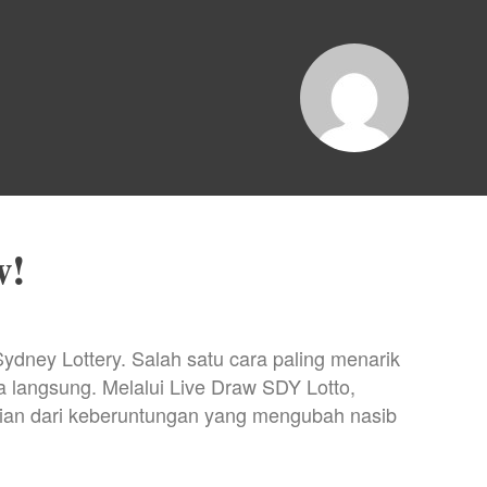
w!
ydney Lottery. Salah satu cara paling menarik
a langsung. Melalui Live Draw SDY Lotto,
ian dari keberuntungan yang mengubah nasib