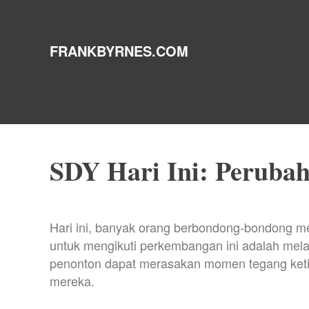
FRANKBYRNES.COM
SDY Hari Ini: Perubah
Hari ini, banyak orang berbondong-bondong men
untuk mengikuti perkembangan ini adalah melal
penonton dapat merasakan momen tegang ketik
mereka.