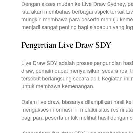
Dengan akses mudah ke Live Draw Sydney, par
kita akan membahas berbagai aspek terkait Liv
mungkin membawa para peserta menuju kemenanga
menjadi sangat penting bagi siapapun yang in
Pengertian Live Draw SDY
Live Draw SDY adalah proses pengundian hasil
draw, pemain dapat menyaksikan secara real 
tersebut berlangsung secara adil. Kegiatan in
untuk membawa kemenangan.
Dalam live draw, biasanya ditampilkan hasil k
mengakses informasi ini melalui situs resmi a
bagi para peserta untuk melihat hasil dengan 