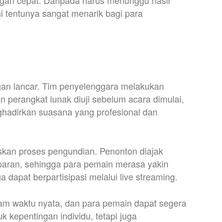
gan cepat. Daripada harus menunggu hasil
ni tentunya sangat menarik bagi para
an lancar. Tim penyelenggara melakukan
 perangkat lunak diuji sebelum acara dimulai,
ghadirkan suasana yang profesional dan
kan proses pengundian. Penonton diajak
sparan, sehingga para pemain merasa yakin
 dapat berpartisipasi melalui live streaming.
lam waktu nyata, dan para pemain dapat segera
k kepentingan individu, tetapi juga