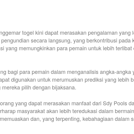
ggemar togel kini dapat merasakan pengalaman yang lebi
pengundian secara langsung, yang berkontribusi pada ke
asi yang memungkinkan para pemain untuk lebih terli
ting bagi para pemain dalam menganalisis angka-angka 
apat digunakan untuk merumuskan prediksi yang lebih b
 mereka pilih dengan bijaksana.
rang yang dapat merasakan manfaat dari Sdy Pools da
rharap masyarakat akan lebih teredukasi dalam bermain
memuaskan dan, yang terpenting, kebahagiaan dalam se