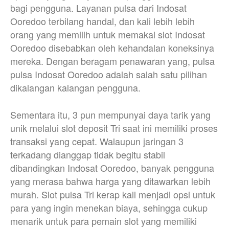
bagi pengguna. Layanan pulsa dari Indosat
Ooredoo terbilang handal, dan kali lebih lebih
orang yang memilih untuk memakai slot Indosat
Ooredoo disebabkan oleh kehandalan koneksinya
mereka. Dengan beragam penawaran yang, pulsa
pulsa Indosat Ooredoo adalah salah satu pilihan
dikalangan kalangan pengguna.
Sementara itu, 3 pun mempunyai daya tarik yang
unik melalui slot deposit Tri saat ini memiliki proses
transaksi yang cepat. Walaupun jaringan 3
terkadang dianggap tidak begitu stabil
dibandingkan Indosat Ooredoo, banyak pengguna
yang merasa bahwa harga yang ditawarkan lebih
murah. Slot pulsa Tri kerap kali menjadi opsi untuk
para yang ingin menekan biaya, sehingga cukup
menarik untuk para pemain slot yang memiliki