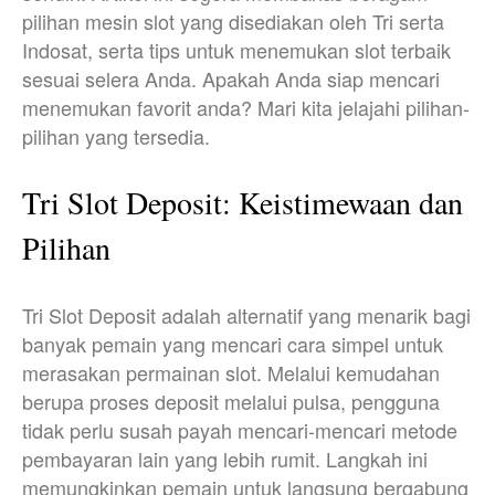
pilihan mesin slot yang disediakan oleh Tri serta
Indosat, serta tips untuk menemukan slot terbaik
sesuai selera Anda. Apakah Anda siap mencari
menemukan favorit anda? Mari kita jelajahi pilihan-
pilihan yang tersedia.
Tri Slot Deposit: Keistimewaan dan
Pilihan
Tri Slot Deposit adalah alternatif yang menarik bagi
banyak pemain yang mencari cara simpel untuk
merasakan permainan slot. Melalui kemudahan
berupa proses deposit melalui pulsa, pengguna
tidak perlu susah payah mencari-mencari metode
pembayaran lain yang lebih rumit. Langkah ini
memungkinkan pemain untuk langsung bergabung