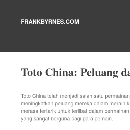
FRANKBYRNES.COM
Toto China: Peluang d
Toto China telah menjadi salah satu permainan
meningkatkan peluang mereka dalam meraih ke
merasa tertarik untuk terlibat dalam permain
yang sangat berguna bagi para pemain.