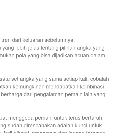
tren dari keluaran sebelumnya.
ang lebih jelas tentang pilihan angka yang
mukan pola yang bisa dijadikan acuan dalam
a satu set angka yang sama setiap kali, cobalah
katkan kemungkinan mendapatkan kombinasi
t berharga dari pengalaman pemain lain yang
dapat menggoda pemain untuk terus bertaruh
ang sudah direncanakan adalah kunci untuk
 jadi nikmati prosesnya dan jangan terbawa