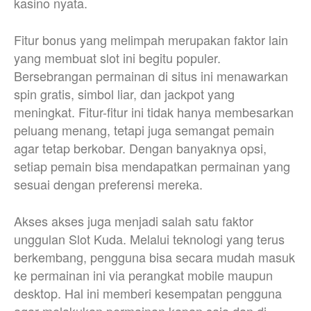
kasino nyata.
Fitur bonus yang melimpah merupakan faktor lain
yang membuat slot ini begitu populer.
Bersebrangan permainan di situs ini menawarkan
spin gratis, simbol liar, dan jackpot yang
meningkat. Fitur-fitur ini tidak hanya membesarkan
peluang menang, tetapi juga semangat pemain
agar tetap berkobar. Dengan banyaknya opsi,
setiap pemain bisa mendapatkan permainan yang
sesuai dengan preferensi mereka.
Akses akses juga menjadi salah satu faktor
unggulan Slot Kuda. Melalui teknologi yang terus
berkembang, pengguna bisa secara mudah masuk
ke permainan ini via perangkat mobile maupun
desktop. Hal ini memberi kesempatan pengguna