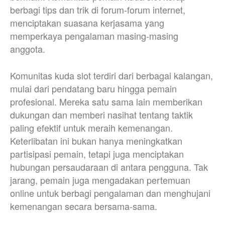
berbagi tips dan trik di forum-forum internet,
menciptakan suasana kerjasama yang
memperkaya pengalaman masing-masing
anggota.
Komunitas kuda slot terdiri dari berbagai kalangan,
mulai dari pendatang baru hingga pemain
profesional. Mereka satu sama lain memberikan
dukungan dan memberi nasihat tentang taktik
paling efektif untuk meraih kemenangan.
Keterlibatan ini bukan hanya meningkatkan
partisipasi pemain, tetapi juga menciptakan
hubungan persaudaraan di antara pengguna. Tak
jarang, pemain juga mengadakan pertemuan
online untuk berbagi pengalaman dan menghujani
kemenangan secara bersama-sama.