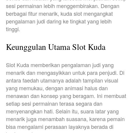
sesi permainan lebih menggembirakan. Dengan
berbagai fitur menarik, kuda slot mengangkat
pengalaman judi daring ke tingkat yang lebih
tinggi.
Keunggulan Utama Slot Kuda
Slot Kuda memberikan pengalaman judi yang
menarik dan mengasyikkan untuk para penjudi. Di
antara faedah utamanya adalah tampilan visual
yang memukau, dengan animasi halus dan
menawan dan konsep yang beragam. Ini membuat
setiap sesi permainan terasa segara dan
menyenangkan hati. Selain itu, suara latar yang
menarik juga menambah suasana, karena pemain
bisa mengalami perasaan layaknya berada di