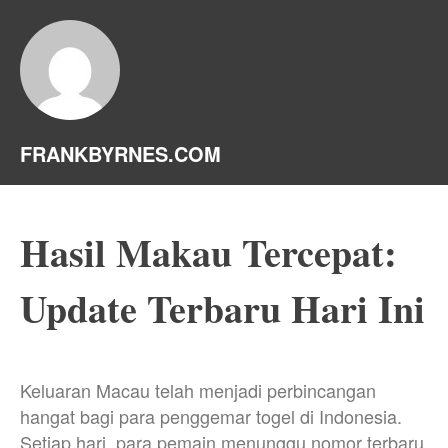
FRANKBYRNES.COM
Hasil Makau Tercepat:
Update Terbaru Hari Ini
Keluaran Macau telah menjadi perbincangan
hangat bagi para penggemar togel di Indonesia.
Setiap hari, para pemain menunggu nomor terbaru