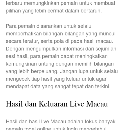
terbaru memungkinkan pemain untuk membuat
pilihan yang lebih cermat dalam bertaruh.
Para pemain disarankan untuk selalu
memperhatikan bilangan-bilangan yang muncul
secara teratur, serta pola di pada hasil macau.
Dengan mengumpulkan informasi dari sejumlah
sesi hasil, para pemain dapat meningkatkan
kemungkinan untung dengan memilih bilangan
yang lebih berpeluang. Jangan lupa untuk selalu
mengecek tiap hasil yang keluar untuk agar
mendapat data yang sangat tepat dan terkini.
Hasil dan Keluaran Live Macau
Hasil dan hasil live Macau adalah fokus banyak
pemain togel online untuk ingin mengetahui