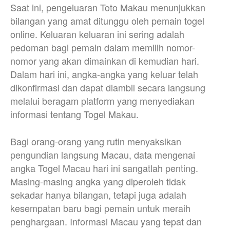
Saat ini, pengeluaran Toto Makau menunjukkan
bilangan yang amat ditunggu oleh pemain togel
online. Keluaran keluaran ini sering adalah
pedoman bagi pemain dalam memilih nomor-
nomor yang akan dimainkan di kemudian hari.
Dalam hari ini, angka-angka yang keluar telah
dikonfirmasi dan dapat diambil secara langsung
melalui beragam platform yang menyediakan
informasi tentang Togel Makau.
Bagi orang-orang yang rutin menyaksikan
pengundian langsung Macau, data mengenai
angka Togel Macau hari ini sangatlah penting.
Masing-masing angka yang diperoleh tidak
sekadar hanya bilangan, tetapi juga adalah
kesempatan baru bagi pemain untuk meraih
penghargaan. Informasi Macau yang tepat dan