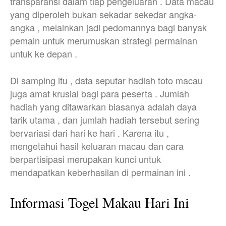
transparansi dalam tiap pengeluaran . Data macau
yang diperoleh bukan sekadar sekedar angka-
angka , melainkan jadi pedomannya bagi banyak
pemain untuk merumuskan strategi permainan
untuk ke depan .
Di samping itu , data seputar hadiah toto macau
juga amat krusial bagi para peserta . Jumlah
hadiah yang ditawarkan biasanya adalah daya
tarik utama , dan jumlah hadiah tersebut sering
bervariasi dari hari ke hari . Karena itu ,
mengetahui hasil keluaran macau dan cara
berpartisipasi merupakan kunci untuk
mendapatkan keberhasilan di permainan ini .
Informasi Togel Makau Hari Ini