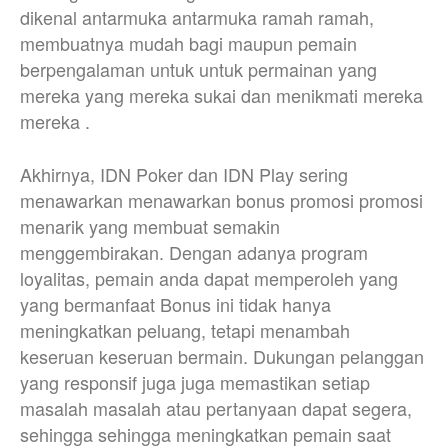
dikenal antarmuka antarmuka ramah ramah,
membuatnya mudah bagi maupun pemain
berpengalaman untuk untuk permainan yang
mereka yang mereka sukai dan menikmati mereka
mereka .
Akhirnya, IDN Poker dan IDN Play sering
menawarkan menawarkan bonus promosi promosi
menarik yang membuat semakin
menggembirakan. Dengan adanya program
loyalitas, pemain anda dapat memperoleh yang
yang bermanfaat Bonus ini tidak hanya
meningkatkan peluang, tetapi menambah
keseruan keseruan bermain. Dukungan pelanggan
yang responsif juga juga memastikan setiap
masalah masalah atau pertanyaan dapat segera,
sehingga sehingga meningkatkan pemain saat