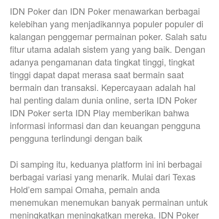
IDN Poker dan IDN Poker menawarkan berbagai
kelebihan yang menjadikannya populer populer di
kalangan penggemar permainan poker. Salah satu
fitur utama adalah sistem yang yang baik. Dengan
adanya pengamanan data tingkat tinggi, tingkat
tinggi dapat dapat merasa saat bermain saat
bermain dan transaksi. Kepercayaan adalah hal
hal penting dalam dunia online, serta IDN Poker
IDN Poker serta IDN Play memberikan bahwa
informasi informasi dan dan keuangan pengguna
pengguna terlindungi dengan baik
Di samping itu, keduanya platform ini ini berbagai
berbagai variasi yang menarik. Mulai dari Texas
Hold’em sampai Omaha, pemain anda
menemukan menemukan banyak permainan untuk
meningkatkan meningkatkan mereka. IDN Poker