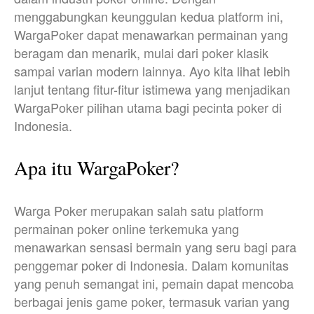
menggabungkan keunggulan kedua platform ini,
WargaPoker dapat menawarkan permainan yang
beragam dan menarik, mulai dari poker klasik
sampai varian modern lainnya. Ayo kita lihat lebih
lanjut tentang fitur-fitur istimewa yang menjadikan
WargaPoker pilihan utama bagi pecinta poker di
Indonesia.
Apa itu WargaPoker?
Warga Poker merupakan salah satu platform
permainan poker online terkemuka yang
menawarkan sensasi bermain yang seru bagi para
penggemar poker di Indonesia. Dalam komunitas
yang penuh semangat ini, pemain dapat mencoba
berbagai jenis game poker, termasuk varian yang