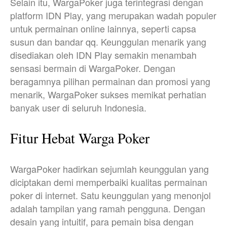
Selain itu, WargaPoker juga terintegrasi dengan
platform IDN Play, yang merupakan wadah populer
untuk permainan online lainnya, seperti capsa
susun dan bandar qq. Keunggulan menarik yang
disediakan oleh IDN Play semakin menambah
sensasi bermain di WargaPoker. Dengan
beragamnya pilihan permainan dan promosi yang
menarik, WargaPoker sukses memikat perhatian
banyak user di seluruh Indonesia.
Fitur Hebat Warga Poker
WargaPoker hadirkan sejumlah keunggulan yang
diciptakan demi memperbaiki kualitas permainan
poker di internet. Satu keunggulan yang menonjol
adalah tampilan yang ramah pengguna. Dengan
desain yang intuitif, para pemain bisa dengan