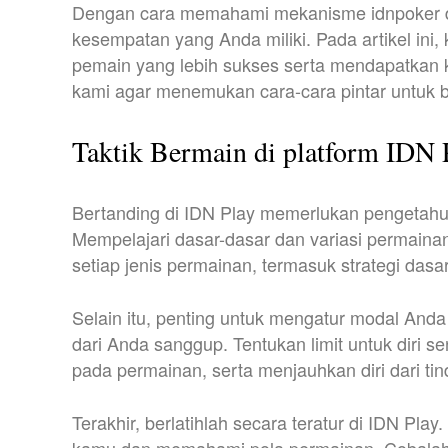
Dengan cara memahami mekanisme idnpoker dan
kesempatan yang Anda miliki. Pada artikel in
pemain yang lebih sukses serta mendapatkan k
kami agar menemukan cara-cara pintar untuk b
Taktik Bermain di platform IDN 
Bertanding di IDN Play memerlukan pengetahua
Mempelajari dasar-dasar dan variasi permain
setiap jenis permainan, termasuk strategi das
Selain itu, penting untuk mengatur modal Anda 
dari Anda sanggup. Tentukan limit untuk diri se
pada permainan, serta menjauhkan diri dari ti
Terakhir, berlatihlah secara teratur di IDN P