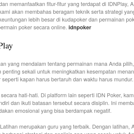
 memanfaatkan fitur-fitur yang terdapat di IDNPlay,
i, kami akan membahas beragam teknik serta strategi y
euntungan lebih besar di kudapoker dan permainan pok
ermain poker secara online.
idnpoker
Play
n yang mendalam tentang permainan mana Anda pilih, ba
an penting sekali untuk meningkatkan kesempatan mena
ar seperti kapan harus bertaruh dan waktu harus mundur.
secara hati-hati. Di platform lain seperti IDN Poker, k
ndiri dan ikuti batasan tersebut secara disiplin. Ini me
ndakan emosional yang bisa berdampak negatif.
lay. Latihan merupakan guru yang terbaik. Dengan latih