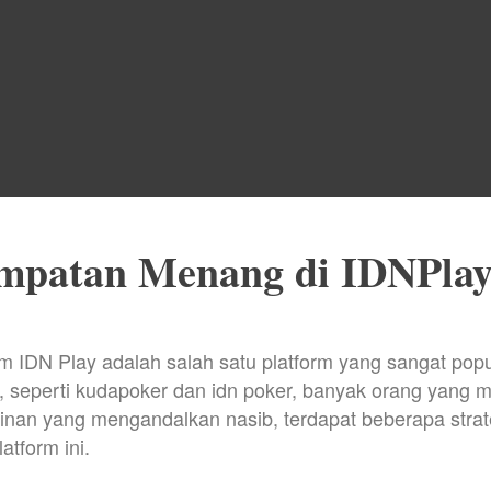
mpatan Menang di IDNPla
orm IDN Play adalah salah satu platform yang sangat po
a, seperti kudapoker dan idn poker, banyak orang yan
an yang mengandalkan nasib, terdapat beberapa strateg
tform ini.