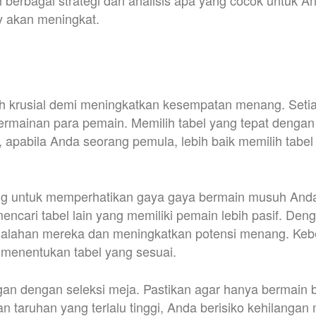
rbagai strategi dan analisis apa yang cocok untuk An
y akan meningkat.
h krusial demi meningkatkan kesempatan menang. Setiap
 permainan para pemain. Memilih tabel yang tepat dengan
apabila Anda seorang pemula, lebih baik memilih tabel 
ing untuk memperhatikan gaya gaya bermain musuh And
uk mencari tabel lain yang memiliki pemain lebih pasif
salahan mereka dan meningkatkan potensi menang. Kebe
menentukan tabel yang sesuai.
ngan dengan seleksi meja. Pastikan agar hanya bermain 
 taruhan yang terlalu tinggi, Anda berisiko kehilangan