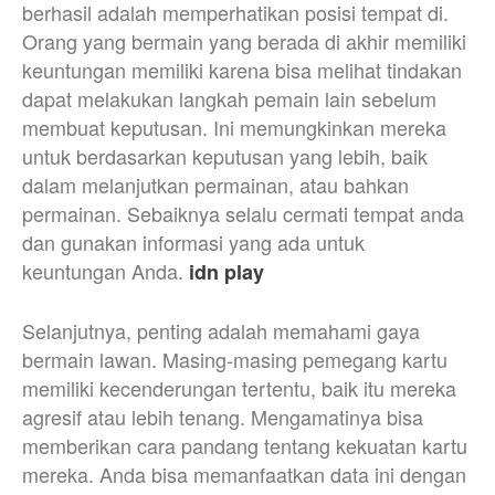
berhasil adalah memperhatikan posisi tempat di.
Orang yang bermain yang berada di akhir memiliki
keuntungan memiliki karena bisa melihat tindakan
dapat melakukan langkah pemain lain sebelum
membuat keputusan. Ini memungkinkan mereka
untuk berdasarkan keputusan yang lebih, baik
dalam melanjutkan permainan, atau bahkan
permainan. Sebaiknya selalu cermati tempat anda
dan gunakan informasi yang ada untuk
keuntungan Anda.
idn play
Selanjutnya, penting adalah memahami gaya
bermain lawan. Masing-masing pemegang kartu
memiliki kecenderungan tertentu, baik itu mereka
agresif atau lebih tenang. Mengamatinya bisa
memberikan cara pandang tentang kekuatan kartu
mereka. Anda bisa memanfaatkan data ini dengan