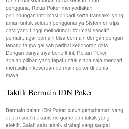
Dalam hal keamanan serta kenyamanan
pengguna, RekanPoker menyediakan
perlindungan informasi pribadi serta transaksi yang
aman untuk seluruh penggunanya Sistem enkripsi
data yang tinggi melindungi informasi sensitif
pemain, agar pemain bisa bermain dengan dengan
tenang tanpa gelisah perihal kebocoran data.
Dengan banyaknya benefit ini, Rekan Poker
adalah pilihan yang tepat untuk siapa saja mencari
merasakan keseruan bermain poker di dunia
maya.
Taktik Bermain IDN Poker
Bermain dalam IDN Poker butuh pemahaman yang
dalam soal mekanisme game dan taktik yang
efektif. Salah satu teknik strategi yang sangat