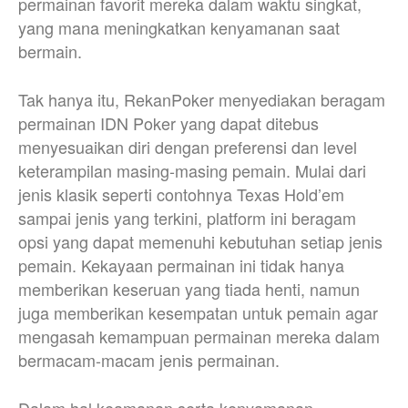
permainan favorit mereka dalam waktu singkat,
yang mana meningkatkan kenyamanan saat
bermain.
Tak hanya itu, RekanPoker menyediakan beragam
permainan IDN Poker yang dapat ditebus
menyesuaikan diri dengan preferensi dan level
keterampilan masing-masing pemain. Mulai dari
jenis klasik seperti contohnya Texas Hold’em
sampai jenis yang terkini, platform ini beragam
opsi yang dapat memenuhi kebutuhan setiap jenis
pemain. Kekayaan permainan ini tidak hanya
memberikan keseruan yang tiada henti, namun
juga memberikan kesempatan untuk pemain agar
mengasah kemampuan permainan mereka dalam
bermacam-macam jenis permainan.