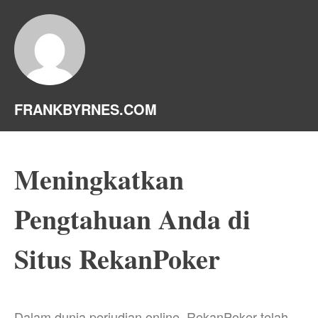
FRANKBYRNES.COM
Meningkatkan
Pengtahuan Anda di
Situs RekanPoker
Dalam dunia perjudian online, RekanPoker telah