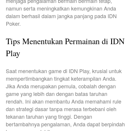
menjaga pengalaman bermain bermain tetap,
namun serta meningkatkan kemungkinan Anda
dalam berhasil dalam jangka panjang pada IDN
Poker.
Tips Menentukan Permainan di IDN
Play
Saat menentukan game di IDN Play, krusial untuk
mempertimbangkan tingkat keterampilan Anda.
Jika Anda merupakan pemula, cobalah dengan
game yang lebih dan dengan batas taruhan
rendah. Ini akan membantu Anda memahami rule
dan strategi dasar tanpa merasa terbebani oleh
tekanan taruhan yang tinggi. Dengan
bertambahnya pengalaman, Anda dapat berpindah