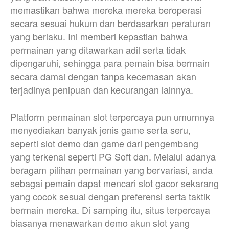
memastikan bahwa mereka mereka beroperasi
secara sesuai hukum dan berdasarkan peraturan
yang berlaku. Ini memberi kepastian bahwa
permainan yang ditawarkan adil serta tidak
dipengaruhi, sehingga para pemain bisa bermain
secara damai dengan tanpa kecemasan akan
terjadinya penipuan dan kecurangan lainnya.
Platform permainan slot terpercaya pun umumnya
menyediakan banyak jenis game serta seru,
seperti slot demo dan game dari pengembang
yang terkenal seperti PG Soft dan. Melalui adanya
beragam pilihan permainan yang bervariasi, anda
sebagai pemain dapat mencari slot gacor sekarang
yang cocok sesuai dengan preferensi serta taktik
bermain mereka. Di samping itu, situs terpercaya
biasanya menawarkan demo akun slot yang