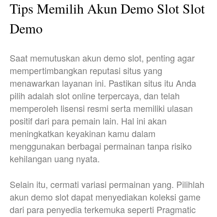
Tips Memilih Akun Demo Slot Slot
Demo
Saat memutuskan akun demo slot, penting agar
mempertimbangkan reputasi situs yang
menawarkan layanan ini. Pastikan situs itu Anda
pilih adalah slot online terpercaya, dan telah
memperoleh lisensi resmi serta memiliki ulasan
positif dari para pemain lain. Hal ini akan
meningkatkan keyakinan kamu dalam
menggunakan berbagai permainan tanpa risiko
kehilangan uang nyata.
Selain itu, cermati variasi permainan yang. Pilihlah
akun demo slot dapat menyediakan koleksi game
dari para penyedia terkemuka seperti Pragmatic