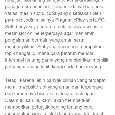
penggemar perjudian. Dengan adanya beraneka
variasi mesin slot ujicoba yang disediakan oleh
para penyedia misalnya PragmaticPlay serta PG
Soft, banyaknya petaruh mulai mencari website
mesin slot online terpercaya agar menjamin
pengalaman bermain yang aman serta
mengasyikkan. Slot yang gacor pun merupakan
topik hangat, di mana para petaruh mencari
informasi tentang game yang memberikan|memiliki
peluang menang lebih tinggi serta hadiah yang.
Tetapi, karena lebih banyak pilihan yang terdapat,
memilih website slot yang aman dan terpercaya
dan terpercaya bisa akan menjadi halangan.
Dalam tulisan ini, kami, akan memberikan
memberikan petunjuk penting tentang cara
menentukan website slot daring yang dan dapat