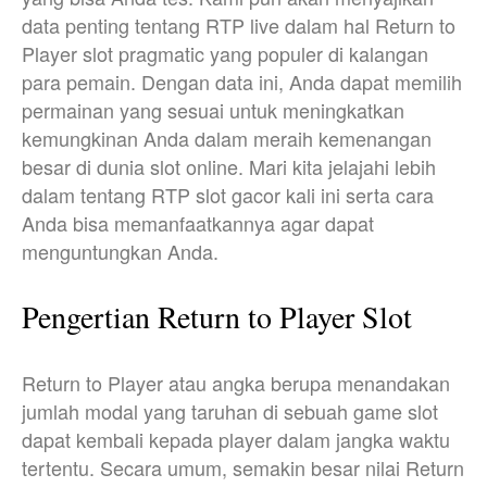
data penting tentang RTP live dalam hal Return to
Player slot pragmatic yang populer di kalangan
para pemain. Dengan data ini, Anda dapat memilih
permainan yang sesuai untuk meningkatkan
kemungkinan Anda dalam meraih kemenangan
besar di dunia slot online. Mari kita jelajahi lebih
dalam tentang RTP slot gacor kali ini serta cara
Anda bisa memanfaatkannya agar dapat
menguntungkan Anda.
Pengertian Return to Player Slot
Return to Player atau angka berupa menandakan
jumlah modal yang taruhan di sebuah game slot
dapat kembali kepada player dalam jangka waktu
tertentu. Secara umum, semakin besar nilai Return