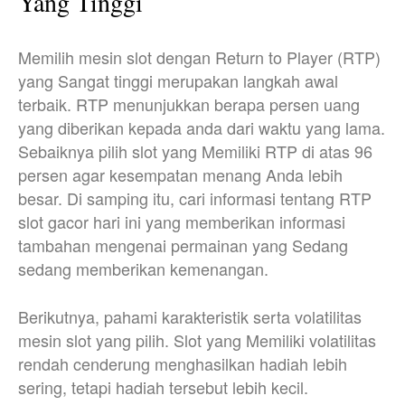
Yang Tinggi
Memilih mesin slot dengan Return to Player (RTP)
yang Sangat tinggi merupakan langkah awal
terbaik. RTP menunjukkan berapa persen uang
yang diberikan kepada anda dari waktu yang lama.
Sebaiknya pilih slot yang Memiliki RTP di atas 96
persen agar kesempatan menang Anda lebih
besar. Di samping itu, cari informasi tentang RTP
slot gacor hari ini yang memberikan informasi
tambahan mengenai permainan yang Sedang
sedang memberikan kemenangan.
Berikutnya, pahami karakteristik serta volatilitas
mesin slot yang pilih. Slot yang Memiliki volatilitas
rendah cenderung menghasilkan hadiah lebih
sering, tetapi hadiah tersebut lebih kecil.