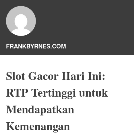
FRANKBYRNES.COM
Slot Gacor Hari Ini:
RTP Tertinggi untuk
Mendapatkan
Kemenangan