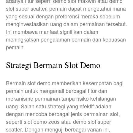
adanya fitur seperti demo slot maxwin atau demo
slot super scatter, pemain dapat mengetahui mana
yang sesuai dengan preferensi mereka sebelum
menginvestasikan uang dalam permainan tersebut.
Ini membawa manfaat signifikan dalam
meningkatkan pengalaman bermain dan kepuasan
pemain.
Strategi Bermain Slot Demo
Bermain slot demo memberikan kesempatan bagi
pemain untuk mengenali berbagai fitur dan
mekanisme permainan tanpa risiko kehilangan
uang. Salah satu strategi yang efektif adalah
dengan mencoba berbagai jenis permainan slot,
seperti slot demo zeus atau demo slot super
scatter. Dengan menguji berbagai varian ini,