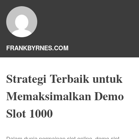
FRANKBYRNES.COM
Strategi Terbaik untuk
Memaksimalkan Demo
Slot 1000
Dalam dunia permainan slot online, demo slot