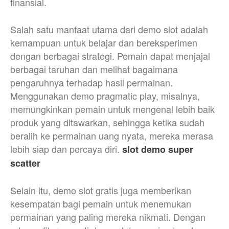
finansial.
Salah satu manfaat utama dari demo slot adalah
kemampuan untuk belajar dan bereksperimen
dengan berbagai strategi. Pemain dapat menjajal
berbagai taruhan dan melihat bagaimana
pengaruhnya terhadap hasil permainan.
Menggunakan demo pragmatic play, misalnya,
memungkinkan pemain untuk mengenal lebih baik
produk yang ditawarkan, sehingga ketika sudah
beralih ke permainan uang nyata, mereka merasa
lebih siap dan percaya diri.
slot demo super
scatter
Selain itu, demo slot gratis juga memberikan
kesempatan bagi pemain untuk menemukan
permainan yang paling mereka nikmati. Dengan