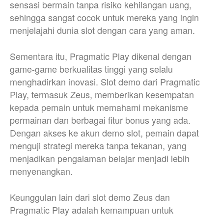
sensasi bermain tanpa risiko kehilangan uang,
sehingga sangat cocok untuk mereka yang ingin
menjelajahi dunia slot dengan cara yang aman.
Sementara itu, Pragmatic Play dikenal dengan
game-game berkualitas tinggi yang selalu
menghadirkan inovasi. Slot demo dari Pragmatic
Play, termasuk Zeus, memberikan kesempatan
kepada pemain untuk memahami mekanisme
permainan dan berbagai fitur bonus yang ada.
Dengan akses ke akun demo slot, pemain dapat
menguji strategi mereka tanpa tekanan, yang
menjadikan pengalaman belajar menjadi lebih
menyenangkan.
Keunggulan lain dari slot demo Zeus dan
Pragmatic Play adalah kemampuan untuk