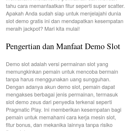
tahu cara memanfaatkan fitur seperti super scatter.
Apakah Anda sudah siap untuk menjelajahi dunia
slot demo gratis ini dan mendapatkan kesempatan
meraih jackpot? Mari kita mulai!
Pengertian dan Manfaat Demo Slot
Demo slot adalah versi permainan slot yang
memungkinkan pemain untuk mencoba bermain
tanpa harus menggunakan uang sungguhan.
Dengan adanya akun demo slot, pemain dapat
mengakses berbagai jenis permainan, termasuk
slot demo zeus dari penyedia terkenal seperti
Pragmatic Play. Ini memberikan kesempatan bagi
pemain untuk memahami cara kerja mesin slot,
fitur bonus, dan mekanika lainnya tanpa risiko