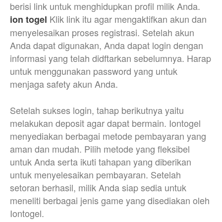
berisi link untuk menghidupkan profil milik Anda.
Klik link itu agar mengaktifkan akun dan
ion togel
menyelesaikan proses registrasi. Setelah akun
Anda dapat digunakan, Anda dapat login dengan
informasi yang telah didftarkan sebelumnya. Harap
untuk menggunakan password yang untuk
menjaga safety akun Anda.
Setelah sukses login, tahap berikutnya yaitu
melakukan deposit agar dapat bermain. Iontogel
menyediakan berbagai metode pembayaran yang
aman dan mudah. Pilih metode yang fleksibel
untuk Anda serta ikuti tahapan yang diberikan
untuk menyelesaikan pembayaran. Setelah
setoran berhasil, milik Anda siap sedia untuk
meneliti berbagai jenis game yang disediakan oleh
Iontogel.