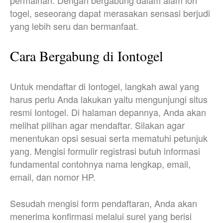
permainan. Dengan bergabung dalam alam ion
togel, seseorang dapat merasakan sensasi berjudi
yang lebih seru dan bermanfaat.
Cara Bergabung di Iontogel
Untuk mendaftar di Iontogel, langkah awal yang
harus perlu Anda lakukan yaitu mengunjungi situs
resmi Iontogel. Di halaman depannya, Anda akan
melihat pilihan agar mendaftar. Silakan agar
menentukan opsi sesuai serta mematuhi petunjuk
yang. Mengisi formulir registrasi butuh informasi
fundamental contohnya nama lengkap, email,
email, dan nomor HP.
Sesudah mengisi form pendaftaran, Anda akan
menerima konfirmasi melalui surel yang berisi