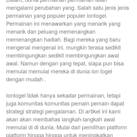
mengalami perubahan yang. Salah satu jenis jenis
permainan yang populer populer iontogel.
Permainan ini menawarkan yang menarik yang
menarik dan peluang memenangkan
memenangkan hadiah. Bagi mereka yang baru
mengenal mengenal ini, mungkin terasa sedikit
membingungkan sedikit membingungkan awal
awal. Namun dengan yang tepat, siapa pun bisa
memulai memulai mereka di dunia ion togel
dengan mudah .
Iontogel tidak hanya sekadar permainan, tetapi
juga komunitas komunitas pemain pemain dapat
strategi strategi pengalaman. Di artikel ini kami
akan akan membahas langkah-langkah awal
memulai di di dunia. Mulai dari pemilihan platform
platform hingga hingga untuk meningkatkan