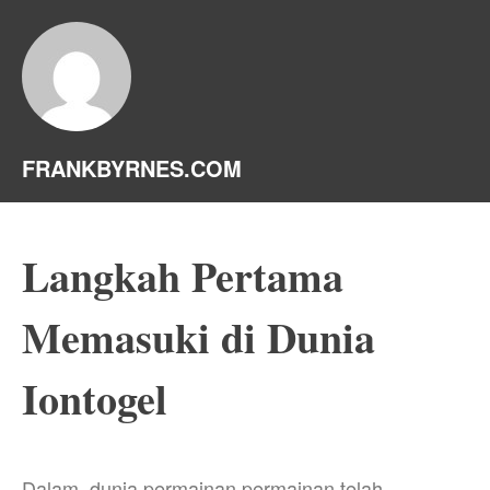
FRANKBYRNES.COM
Langkah Pertama
Memasuki di Dunia
Iontogel
Dalam, dunia permainan permainan telah