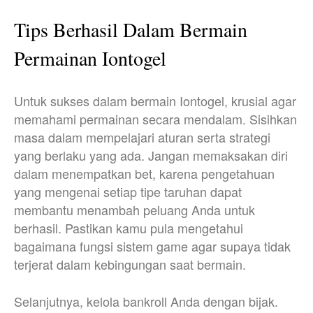
Tips Berhasil Dalam Bermain
Permainan Iontogel
Untuk sukses dalam bermain Iontogel, krusial agar
memahami permainan secara mendalam. Sisihkan
masa dalam mempelajari aturan serta strategi
yang berlaku yang ada. Jangan memaksakan diri
dalam menempatkan bet, karena pengetahuan
yang mengenai setiap tipe taruhan dapat
membantu menambah peluang Anda untuk
berhasil. Pastikan kamu pula mengetahui
bagaimana fungsi sistem game agar supaya tidak
terjerat dalam kebingungan saat bermain.
Selanjutnya, kelola bankroll Anda dengan bijak.