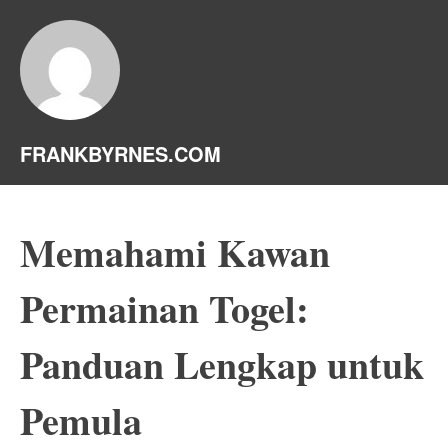
FRANKBYRNES.COM
Memahami Kawan
Permainan Togel:
Panduan Lengkap untuk
Pemula