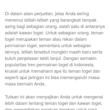
Di dalam alam perjudian, jelas Anda sering
menemui istilah-istilah yang barangkali tampak
asing bagi sebagian orang, salah satu di antaranya
adalah kawan togel. Untuk sebagian orang, teman
togel merupakan teman atau rekan dalam
permainan togel, sementara untuk sebagian
lainnya, istilah tersebut mungkin masih baru serta
butuh penjelasan lebih lanjut. Dengan semakin
popularitas tren permainan togel di Indonesia,
krusial untuk memahami apa itu teman togel dan
seperti apa jaringan ini bisa memengaruhi masa-
masa bermain Anda.
Tulisan ini akan menyajikan Anda untuk mengenal
lebih dalam tentang teman togel dan kawan togel,
dan menyediakan panduan lengkap untuk para