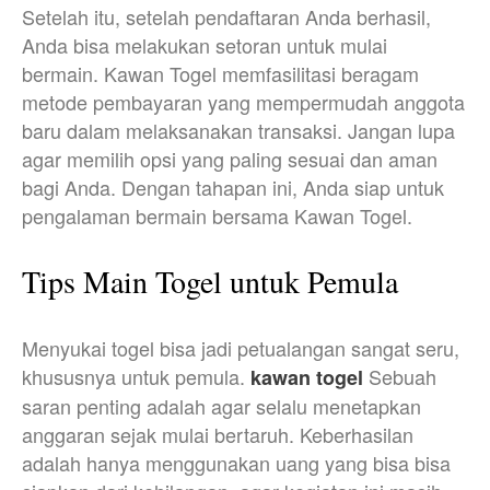
Setelah itu, setelah pendaftaran Anda berhasil,
Anda bisa melakukan setoran untuk mulai
bermain. Kawan Togel memfasilitasi beragam
metode pembayaran yang mempermudah anggota
baru dalam melaksanakan transaksi. Jangan lupa
agar memilih opsi yang paling sesuai dan aman
bagi Anda. Dengan tahapan ini, Anda siap untuk
pengalaman bermain bersama Kawan Togel.
Tips Main Togel untuk Pemula
Menyukai togel bisa jadi petualangan sangat seru,
khususnya untuk pemula.
Sebuah
kawan togel
saran penting adalah agar selalu menetapkan
anggaran sejak mulai bertaruh. Keberhasilan
adalah hanya menggunakan uang yang bisa bisa