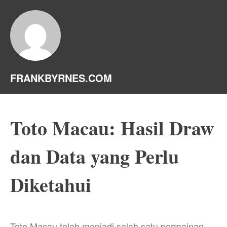
FRANKBYRNES.COM
Toto Macau: Hasil Draw
dan Data yang Perlu
Diketahui
Toto Macau telah menjadi salah satu permainan