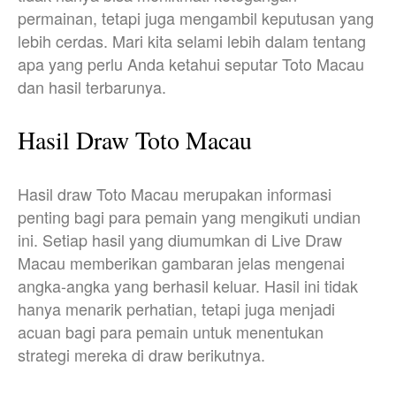
permainan, tetapi juga mengambil keputusan yang
lebih cerdas. Mari kita selami lebih dalam tentang
apa yang perlu Anda ketahui seputar Toto Macau
dan hasil terbarunya.
Hasil Draw Toto Macau
Hasil draw Toto Macau merupakan informasi
penting bagi para pemain yang mengikuti undian
ini. Setiap hasil yang diumumkan di Live Draw
Macau memberikan gambaran jelas mengenai
angka-angka yang berhasil keluar. Hasil ini tidak
hanya menarik perhatian, tetapi juga menjadi
acuan bagi para pemain untuk menentukan
strategi mereka di draw berikutnya.