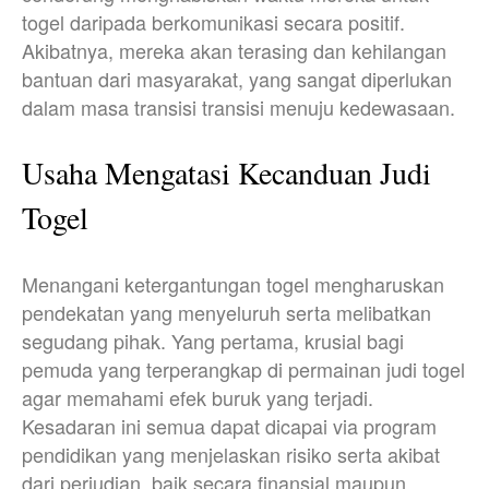
togel daripada berkomunikasi secara positif.
Akibatnya, mereka akan terasing dan kehilangan
bantuan dari masyarakat, yang sangat diperlukan
dalam masa transisi transisi menuju kedewasaan.
Usaha Mengatasi Kecanduan Judi
Togel
Menangani ketergantungan togel mengharuskan
pendekatan yang menyeluruh serta melibatkan
segudang pihak. Yang pertama, krusial bagi
pemuda yang terperangkap di permainan judi togel
agar memahami efek buruk yang terjadi.
Kesadaran ini semua dapat dicapai via program
pendidikan yang menjelaskan risiko serta akibat
dari perjudian, baik secara finansial maupun