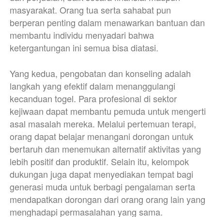
masyarakat. Orang tua serta sahabat pun
berperan penting dalam menawarkan bantuan dan
membantu individu menyadari bahwa
ketergantungan ini semua bisa diatasi.
Yang kedua, pengobatan dan konseling adalah
langkah yang efektif dalam menanggulangi
kecanduan togel. Para profesional di sektor
kejiwaan dapat membantu pemuda untuk mengerti
asal masalah mereka. Melalui pertemuan terapi,
orang dapat belajar menangani dorongan untuk
bertaruh dan menemukan alternatif aktivitas yang
lebih positif dan produktif. Selain itu, kelompok
dukungan juga dapat menyediakan tempat bagi
generasi muda untuk berbagi pengalaman serta
mendapatkan dorongan dari orang orang lain yang
menghadapi permasalahan yang sama.