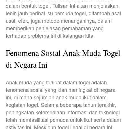
dalam bentuk togel. Tulisan ini akan menjelaskan
lebih jauh perihal isu pemuda togel, ditambah asal
usul, efek, juga metode menanganinya, dalam
memberikan penjelasan pemahaman yang
terhadap problema ini di kalangan kita.
Fenomena Sosial Anak Muda Togel
di Negara Ini
Anak muda yang terlibat dalam togel adalah
fenomena sosial yang kian meningkat di negara
ini, di mana sejumlah anak muda ikut dalam
kegiatan togel. Selama beberapa tahun terakhir,
peningkatan ketersediaan informasi dan teknologi
telah memfasilitasi pemuda untuk ikut serta dalam
aktivitas ini. Meskipun togel ilegal di negara ini,