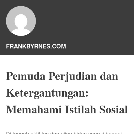
FRANKBYRNES.COM
Pemuda Perjudian dan
Ketergantungan:
Memahami Istilah Sosial
Di tengah aktifitas dan ujian hidup yang dihadapi