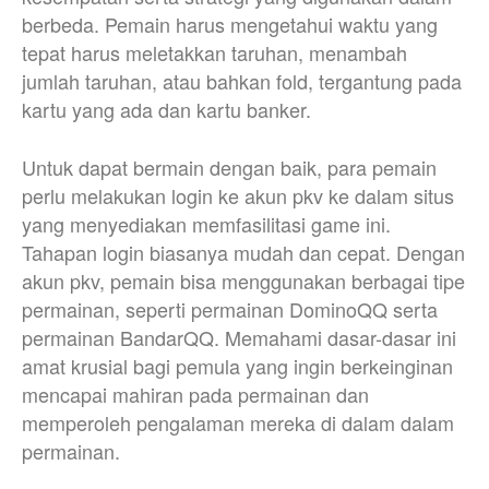
berbeda. Pemain harus mengetahui waktu yang
tepat harus meletakkan taruhan, menambah
jumlah taruhan, atau bahkan fold, tergantung pada
kartu yang ada dan kartu banker.
Untuk dapat bermain dengan baik, para pemain
perlu melakukan login ke akun pkv ke dalam situs
yang menyediakan memfasilitasi game ini.
Tahapan login biasanya mudah dan cepat. Dengan
akun pkv, pemain bisa menggunakan berbagai tipe
permainan, seperti permainan DominoQQ serta
permainan BandarQQ. Memahami dasar-dasar ini
amat krusial bagi pemula yang ingin berkeinginan
mencapai mahiran pada permainan dan
memperoleh pengalaman mereka di dalam dalam
permainan.