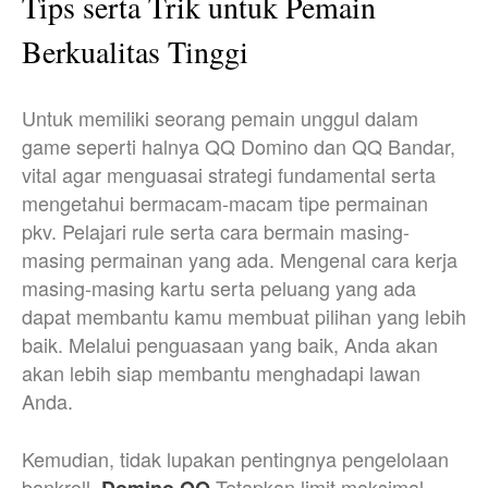
Tips serta Trik untuk Pemain
Berkualitas Tinggi
Untuk memiliki seorang pemain unggul dalam
game seperti halnya QQ Domino dan QQ Bandar,
vital agar menguasai strategi fundamental serta
mengetahui bermacam-macam tipe permainan
pkv. Pelajari rule serta cara bermain masing-
masing permainan yang ada. Mengenal cara kerja
masing-masing kartu serta peluang yang ada
dapat membantu kamu membuat pilihan yang lebih
baik. Melalui penguasaan yang baik, Anda akan
akan lebih siap membantu menghadapi lawan
Anda.
Kemudian, tidak lupakan pentingnya pengelolaan
bankroll.
Tetapkan limit maksimal